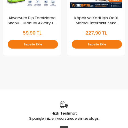
Akvaryum Dip Temizleme
Köpek ve Kedi İçin Ödül
Sifonu – Manuel Akvaryum
Mamalı İnteraktif Zeka
Su Değişim ve Kum
Oyuncağı – Kaydırmalı
59,90 TL
227,90 TL
Temizleme Pompası
Mama Dağıtıcı
Sepete Ekle
Sepete Ekle
Hızlı Teslimat
Siparişleriniz en kısa sürede elinize ulaşır.