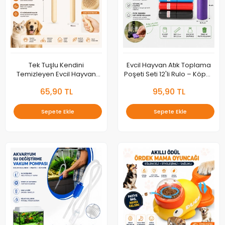
Tek Tuşlu Kendini
Evcil Hayvan Atık Toplama
Temizleyen Evcil Hayvan
Poşeti Seti 12'li Rulo – Köpek
Tarağı – Kedi ve Köpek Tüy
Dışkı Toplama Torbası
65,90 TL
95,90 TL
Toplama Fırçası
Sepete Ekle
Sepete Ekle