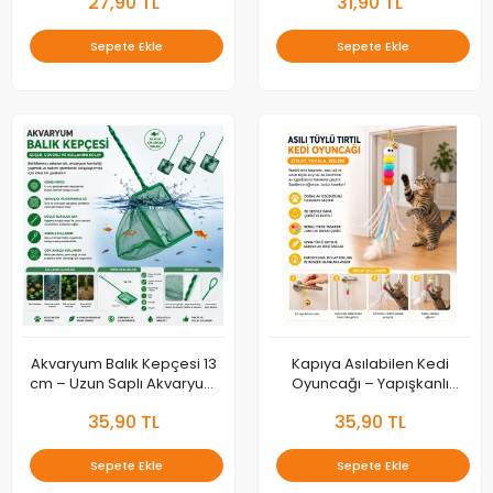
27,90 TL
31,90 TL
Yakalama Filesi
Sepete Ekle
Sepete Ekle
Akvaryum Balık Kepçesi 13
Kapıya Asılabilen Kedi
cm – Uzun Saplı Akvaryum
Oyuncağı – Yapışkanlı
Yakalama ve Temizlik Filesi
İnteraktif Kedi Zıplama
35,90 TL
35,90 TL
Oyuncağı
Sepete Ekle
Sepete Ekle