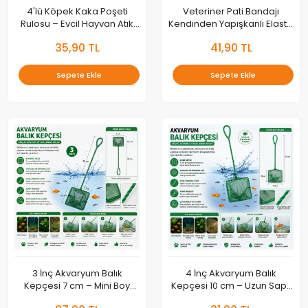
4'lü Köpek Kaka Poşeti
Veteriner Pati Bandajı
Rulosu – Evcil Hayvan Atık
Kendinden Yapışkanlı Elastik
Toplama Poşeti Seti
Sargı Bandı | Kedi ve Köpek
35,90 TL
41,90 TL
Bakım Bandajı
Sepete Ekle
Sepete Ekle
3 İnç Akvaryum Balık
4 İnç Akvaryum Balık
Kepçesi 7 cm – Mini Boy
Kepçesi 10 cm – Uzun Saplı
Uzun Saplı Akvaryum
Akvaryum Yakalama Filesi