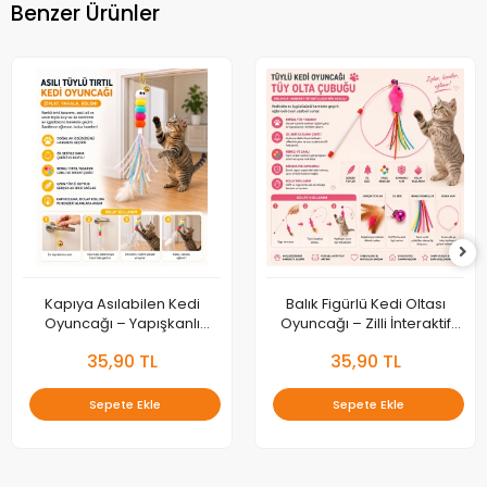
Benzer Ürünler
Kapıya Asılabilen Kedi
Balık Figürlü Kedi Oltası
Oyuncağı – Yapışkanlı
Oyuncağı – Zilli İnteraktif
İnteraktif Kedi Zıplama
Kedi Oyun Çubuğu
35,90 TL
35,90 TL
Oyuncağı
Sepete Ekle
Sepete Ekle