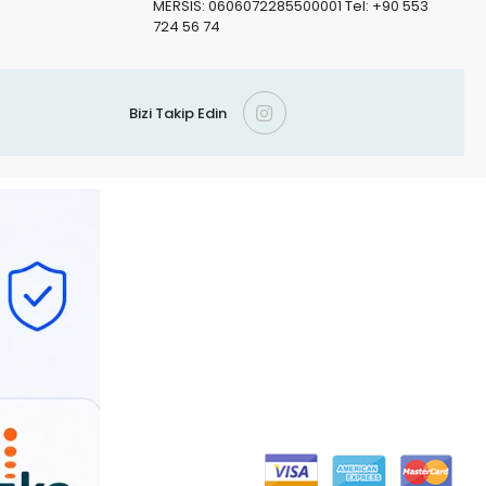
MERSIS: 0606072285500001 Tel: +90 553
724 56 74
Bizi Takip Edin