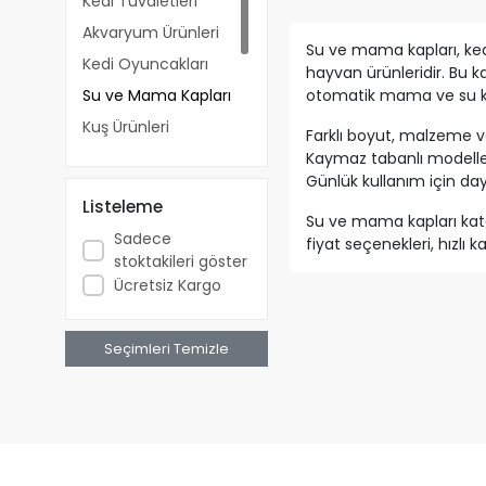
Kedi Tuvaletleri
Akvaryum Ürünleri
Su ve mama kapları, ked
Kedi Oyuncakları
hayvan ürünleridir. Bu k
Su ve Mama Kapları
otomatik mama ve su kapl
Kuş Ürünleri
Farklı boyut, malzeme v
Kedi & Köpek
Kaymaz tabanlı modeller
Yatakları
Günlük kullanım için daya
Listeleme
Köpek Tasması
Su ve mama kapları kate
Sadece
Kedi & Köpek
fiyat seçenekleri, hızlı
stoktakileri göster
Taşıma Çantaları
düzenini daha konforlu ha
Ücretsiz Kargo
Seçimleri Temizle