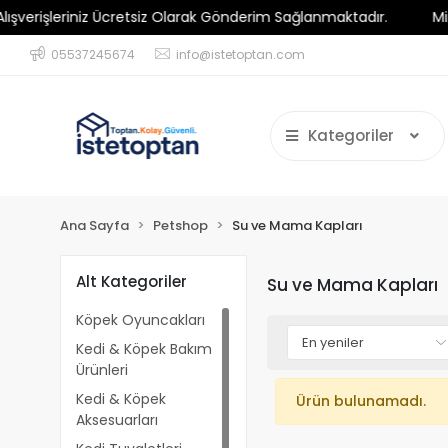
rişleriniz Ücretsiz Olarak Gönderim Sağlanmaktadır.
Minimu
05537245674
info@istetoptan.com
Kategoriler
Ana Sayfa
Petshop
Su ve Mama Kapları
Alt Kategoriler
Su ve Mama Kapları
Köpek Oyuncakları
Kedi & Köpek Bakım
Ürünleri
Kedi & Köpek
Ürün bulunamadı.
Aksesuarları