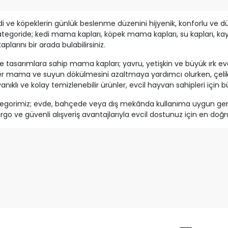
i ve köpeklerin günlük beslenme düzenini hijyenik, konforlu ve dü
ategoride; kedi mama kapları, köpek mama kapları, su kapları, kaym
arını bir arada bulabilirsiniz.
e tasarımlara sahip mama kapları; yavru, yetişkin ve büyük ırk e
 mama ve suyun dökülmesini azaltmaya yardımcı olurken, çelik ve
nıklı ve kolay temizlenebilir ürünler, evcil hayvan sahipleri için b
gorimiz; evde, bahçede veya dış mekânda kullanıma uygun geniş ü
 kargo ve güvenli alışveriş avantajlarıyla evcil dostunuz için en 
le getirebilirsiniz.