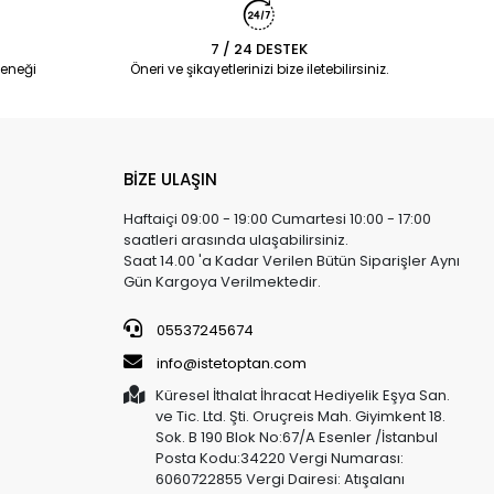
7 / 24 DESTEK
eneği
Öneri ve şikayetlerinizi bize iletebilirsiniz.
BİZE ULAŞIN
Haftaiçi 09:00 - 19:00 Cumartesi 10:00 - 17:00
saatleri arasında ulaşabilirsiniz.
Saat 14.00 'a Kadar Verilen Bütün Siparişler Aynı
Gün Kargoya Verilmektedir.
05537245674
info@istetoptan.com
Küresel İthalat İhracat Hediyelik Eşya San.
ve Tic. Ltd. Şti. Oruçreis Mah. Giyimkent 18.
Sok. B 190 Blok No:67/A Esenler /İstanbul
Posta Kodu:34220 Vergi Numarası:
6060722855 Vergi Dairesi: Atışalanı