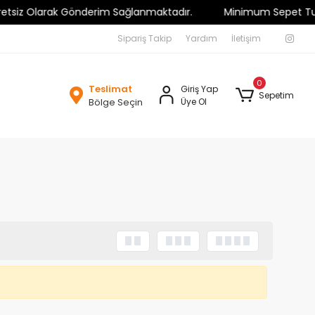
siz Olarak Gönderim Sağlanmaktadır.
Minimum Sepet Tutarı 5
Sipariş Takip
Yardım
İletişim
0
Teslimat
Giriş Yap
Sepetim
Bölge Seçin
Üye Ol