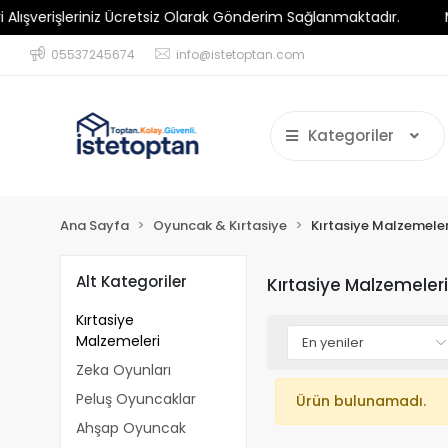
erişleriniz Ücretsiz Olarak Gönderim Sağlanmaktadır.
Minim
05537245674
info@istetoptan.com
Kategoriler
Ana Sayfa
Oyuncak & Kırtasiye
Kırtasiye Malzemeler
Alt Kategoriler
Kırtasiye Malzemeler
Kırtasiye
Malzemeleri
Zeka Oyunları
Peluş Oyuncaklar
Ürün bulunamadı.
Ahşap Oyuncak