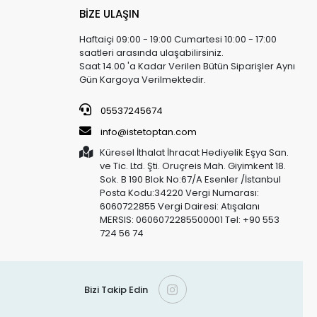
BİZE ULAŞIN
Haftaiçi 09:00 - 19:00 Cumartesi 10:00 - 17:00
saatleri arasında ulaşabilirsiniz.
Saat 14.00 'a Kadar Verilen Bütün Siparişler Aynı
Gün Kargoya Verilmektedir.
05537245674
info@istetoptan.com
Küresel İthalat İhracat Hediyelik Eşya San.
ve Tic. Ltd. Şti. Oruçreis Mah. Giyimkent 18.
Sok. B 190 Blok No:67/A Esenler /İstanbul
Posta Kodu:34220 Vergi Numarası:
6060722855 Vergi Dairesi: Atışalanı
MERSIS: 0606072285500001 Tel: +90 553
724 56 74
Bizi Takip Edin