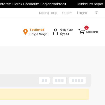
tsiz Olarak Gönderim Sağlanmaktadır.
Minimum Sepet Tutarı 5
Sipariş Takip
Yardım
İletişim
0
Teslimat
Giriş Yap
Sepetim
Bölge Seçin
Üye Ol