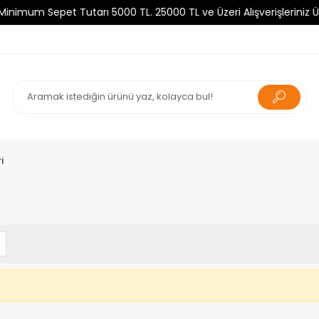
um Sepet Tutarı 5000 TL. 25000 TL ve Üzeri Alışverişleriniz Ücre
i
i