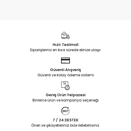
oluşturabilirsiniz. Pratik tasarımlar, sürüş sırasında
kullanım kolaylığı sağlar.
Tv Shop oto kategorimiz; uygun fiyat seçenekleri, hızlı
kargo ve güvenli alışveriş avantajlarıyla öne çıkar. Aracınız
için konfor, düzen ve pratiklik sunan oto ürünlerini
kolayca seçebilir, günlük sürüş deneyiminizi iyileştirecek
Hızlı Teslimat
çözümleri hemen satın alabilirsiniz.
Siparişleriniz en kısa sürede elinize ulaşır.
Güvenli Alışveriş
Güvenli ve kolay ödeme sistemi
Geniş Ürün Yelpazesi
Binlerce ürün ve kampanya seçeneği
7 / 24 DESTEK
Öneri ve şikayetlerinizi bize iletebilirsiniz.