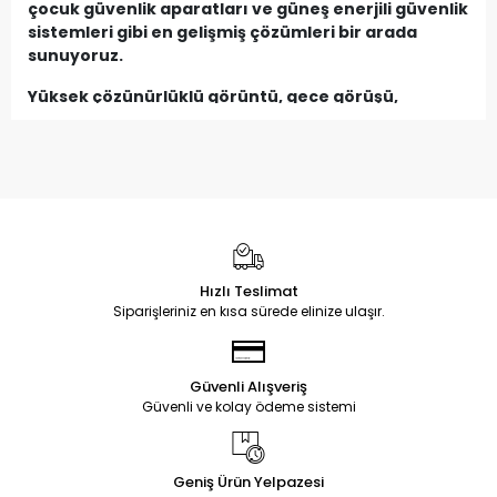
çocuk güvenlik aparatları ve güneş enerjili güvenlik
sistemleri gibi en gelişmiş çözümleri bir arada
sunuyoruz.
Yüksek çözünürlüklü görüntü, gece görüşü,
hareket algılama, uzaktan izleme ve kablosuz
bağlantı özellikleriyle hem iç hem dış mekânlar için
maksimum koruma sağlanır. Yağmur, kar, güneş
fark etmeksizin her koşula dayanıklı ürünler ile
güvenlik açıklarını en aza indirebilir, kontrolü
daima elinizde tutabilirsiniz.
Kurulum gerektirmeyen pratik modellerden
Hızlı Teslimat
profesyonel sistemlere kadar geniş ürün
Siparişleriniz en kısa sürede elinize ulaşır.
yelpazemiz; uygun fiyat, güçlü stok ve hızlı teslimat
avantajıyla güvenlik ihtiyaçlarınıza tam çözüm
sunar.
Güvenli Alışveriş
Güvenli ve kolay ödeme sistemi
Huzurlu ve kontrollü bir yaşam için güvenlik
kategorisini hemen inceleyin, en doğru sistemi
kolayca seçin.
Geniş Ürün Yelpazesi