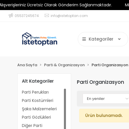
işleriniz Ücretsiz Olarak Gönderim Sağlanmaktadır.
Minimum 
05537245674
info@istetoptan.com
Kategoriler
Ana Sayfa
Parti & Organizasyon
Parti Organizasyon
Alt Kategoriler
Parti Organizasyon
Parti Perukları
Parti Kostümleri
Şaka Malzemeleri
Ürün bulunamadı.
Parti Gözlükleri
Diğer Parti