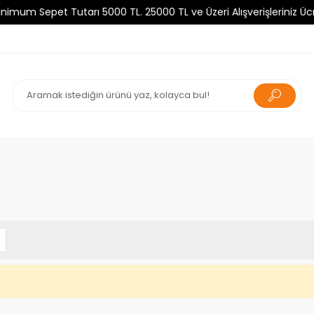
Sepet Tutarı 5000 TL. 25000 TL ve Üzeri Alışverişleriniz Ücrets