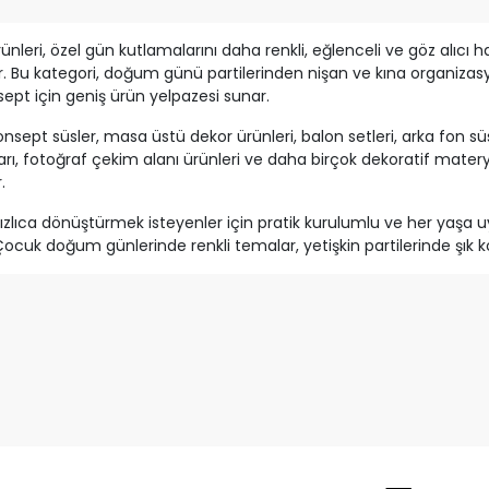
ünleri, özel gün kutlamalarını daha renkli, eğlenceli ve göz alıcı
 Bu kategori, doğum günü partilerinden nişan ve kına organizasyo
sept için geniş ürün yelpazesi sunar.
ept süsler, masa üstü dekor ürünleri, balon setleri, arka fon süsler
, fotoğraf çekim alanı ürünleri ve daha birçok dekoratif materya
.
zlıca dönüştürmek isteyenler için pratik kurulumlu ve her yaşa uy
r. Çocuk doğum günlerinde renkli temalar, yetişkin partilerinde şık 
 dekor ürünleri gibi birçok seçenek bulunur.
ürünler; ev, salon veya açık alan fark etmeksizin her ortamda uy
rasyonunuzu tamamlamak, etkinliklerinize özel bir hava katmak ve 
de bir araya getirdik.
larken ihtiyaç duyacağınız süslemeler, masa düzeni ürünleri, ışıkl
 fiyatlı ve kaliteli ürünlerle etkinliğinizi unutulmaz hale getirebili