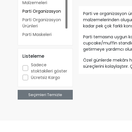
Malzemeleri
Parti Organizasyon
Parti ve organizasyon ür
Parti Organizasyon
malzemelerinden oluşur.
Ürünleri
kadar pek çok farklı kon
Parti Maskeleri
Parti temasına uygun kons
Folyo Ve Parti
cupcake/muffin standları
Balonları
getirmeye yardımcı olur
Listeleme
Özel günlerde mekânı hı
Sadece
süreçlerini kolaylaştırı
stoktakileri göster
organizasyonlarda klasik
Ücretsiz Kargo
Bu kategoride yer alan 
güçlendirir. Parti deko
Seçimleri Temizle
tüm ürünleri bu kategori
Partinizi planlamaya baş
hemen inceleyebilir, uygun