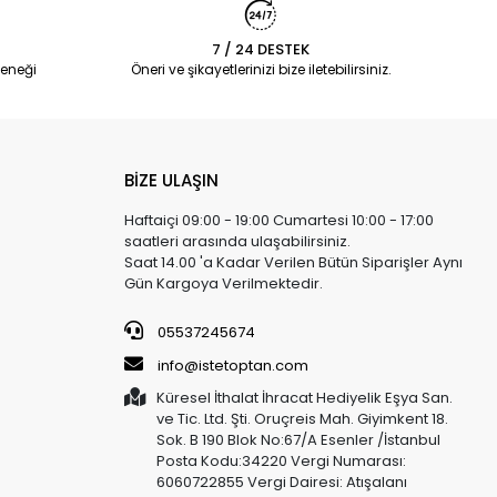
7 / 24 DESTEK
eneği
Öneri ve şikayetlerinizi bize iletebilirsiniz.
BİZE ULAŞIN
Haftaiçi 09:00 - 19:00 Cumartesi 10:00 - 17:00
saatleri arasında ulaşabilirsiniz.
Saat 14.00 'a Kadar Verilen Bütün Siparişler Aynı
Gün Kargoya Verilmektedir.
05537245674
info@istetoptan.com
Küresel İthalat İhracat Hediyelik Eşya San.
ve Tic. Ltd. Şti. Oruçreis Mah. Giyimkent 18.
Sok. B 190 Blok No:67/A Esenler /İstanbul
Posta Kodu:34220 Vergi Numarası:
6060722855 Vergi Dairesi: Atışalanı