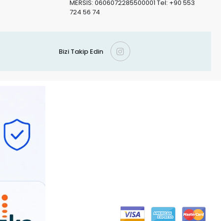
MERSIS: 0606072285500001 Tel: +90 553
724 56 74
Bizi Takip Edin