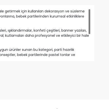
 hale getirmek için kullanılan dekorasyon ve süsleme
nlarına, bebek partilerinden kurumsal etkinliklere
i, ışıklandırmalar, konfeti çeşitleri, banner yazıları,
l; kutlamaları daha profesyonel ve etkileyici bir hale
gun ürünler sunan bu kategori, parti hazırlık
konseptler, bebek partilerinde pastel tonlar ve
umlu kullanım sağlayarak kutlamaların atmosferini
tüm hazırlıkları daha kolay yönetmek için aradığınız
ar, arka plan süsleri ve tamamlayıcı aksesuarları
rsiniz.