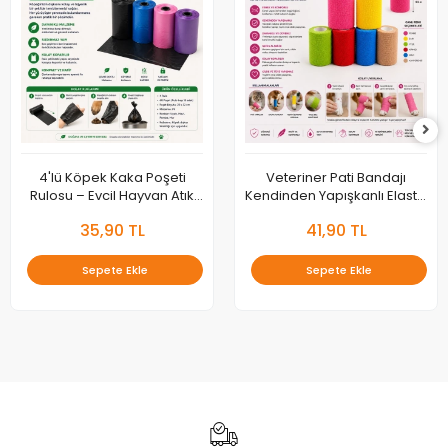
4'lü Köpek Kaka Poşeti
Veteriner Pati Bandajı
Rulosu – Evcil Hayvan Atık
Kendinden Yapışkanlı Elastik
Toplama Poşeti Seti
Sargı Bandı | Kedi ve Köpek
35,90 TL
41,90 TL
Bakım Bandajı
Sepete Ekle
Sepete Ekle