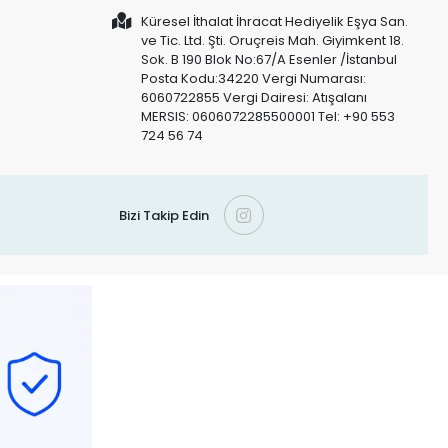
Küresel İthalat İhracat Hediyelik Eşya San.
ve Tic. Ltd. Şti. Oruçreis Mah. Giyimkent 18.
Sok. B 190 Blok No:67/A Esenler /İstanbul
Posta Kodu:34220 Vergi Numarası:
6060722855 Vergi Dairesi: Atışalanı
MERSIS: 0606072285500001 Tel: +90 553
724 56 74
Bizi Takip Edin