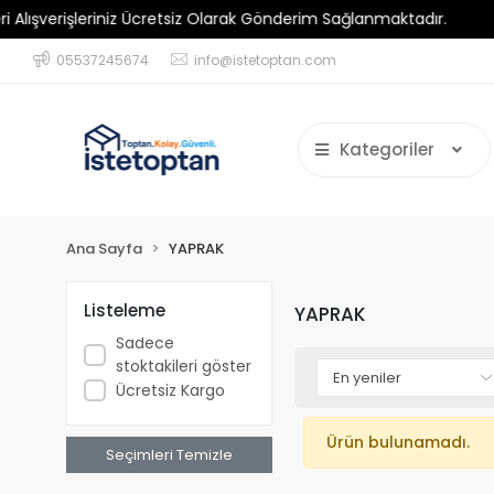
verişleriniz Ücretsiz Olarak Gönderim Sağlanmaktadır.
Mini
05537245674
info@istetoptan.com
Kategoriler
Ana Sayfa
YAPRAK
Listeleme
YAPRAK
Sadece
stoktakileri göster
Ücretsiz Kargo
Ürün bulunamadı.
Seçimleri Temizle