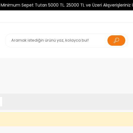
mum Sepet Tutarı 5000 TL. 25000 TL ve Üzeri Alışverişleriniz Ücr