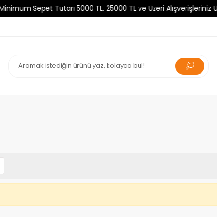
um Sepet Tutarı 5000 TL. 25000 TL ve Üzeri Alışverişleriniz Ücre