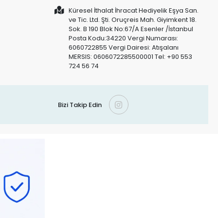
Küresel İthalat İhracat Hediyelik Eşya San.
ve Tic. Ltd. Şti. Oruçreis Mah. Giyimkent 18.
Sok. B 190 Blok No:67/A Esenler /İstanbul
Posta Kodu:34220 Vergi Numarası:
6060722855 Vergi Dairesi: Atışalanı
MERSIS: 0606072285500001 Tel: +90 553
724 56 74
Bizi Takip Edin