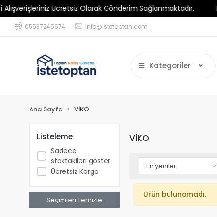
verişleriniz Ücretsiz Olarak Gönderim Sağlanmaktadır.
Minim
05537245674
info@istetoptan.com
Kategoriler
Ana Sayfa
VİKO
Listeleme
VİKO
Sadece
stoktakileri göster
Ücretsiz Kargo
Ürün bulunamadı.
Seçimleri Temizle