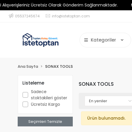
erişleriniz Ücretsiz Olarak Gönderim Sağlanmaktadır.
Minim
05537245674
info@istetoptan.com
Kategoriler
Ana Sayfa
SONAX TOOLS
Listeleme
SONAX TOOLS
Sadece
stoktakileri göster
Ücretsiz Kargo
Ürün bulunamadı.
Seçimleri Temizle