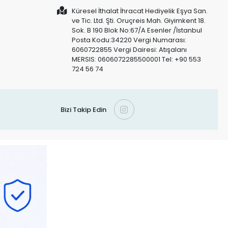
Küresel İthalat İhracat Hediyelik Eşya San.
ve Tic. Ltd. Şti. Oruçreis Mah. Giyimkent 18.
Sok. B 190 Blok No:67/A Esenler /İstanbul
Posta Kodu:34220 Vergi Numarası:
6060722855 Vergi Dairesi: Atışalanı
MERSIS: 0606072285500001 Tel: +90 553
724 56 74
Bizi Takip Edin