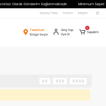
tsiz Olarak Gönderim Sağlanmaktadır.
Minimum Sepet Tutarı 
Sipariş Takip
Yardım
İletişim
0
Teslimat
Giriş Yap
Sepetim
Bölge Seçin
Üye Ol