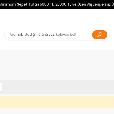
um Sepet Tutarı 5000 TL. 25000 TL ve Üzeri Alışverişleriniz Ücre