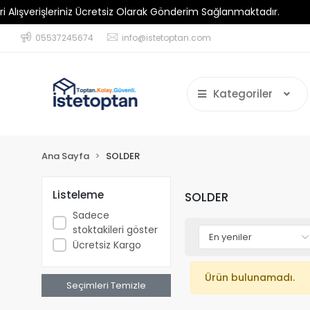
verişleriniz Ücretsiz Olarak Gönderim Sağlanmaktadır.
Mini
05537245674
info@istetoptan.com
Kategoriler
Ana Sayfa
SOLDER
Listeleme
SOLDER
Sadece
stoktakileri göster
Ücretsiz Kargo
Ürün bulunamadı.
Seçimleri Temizle