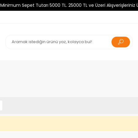
mum Sepet Tutarı 5000 TL. 25000 TL ve Üzeri Alışverişleriniz Ücr