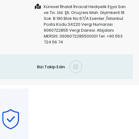
Küresel İthalat İhracat Hediyelik Eşya San.
ve Tic. Ltd. Şti. Oruçreis Mah. Giyimkent 18.
Sok. B 190 Blok No:67/A Esenler /İstanbul
Posta Kodu:34220 Vergi Numarası:
6060722855 Vergi Dairesi: Atışalanı
MERSIS: 0606072285500001 Tel: +90 553
724 56 74
Bizi Takip Edin