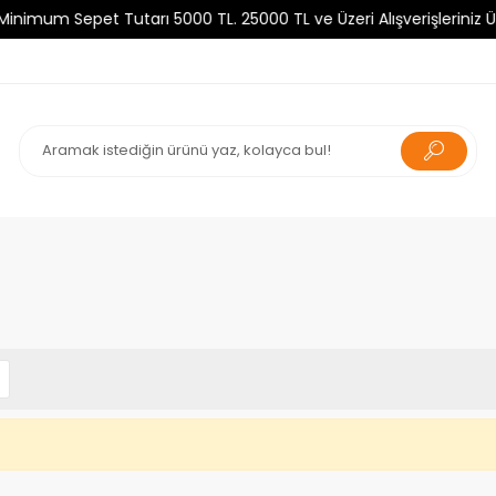
um Sepet Tutarı 5000 TL. 25000 TL ve Üzeri Alışverişleriniz Ücre