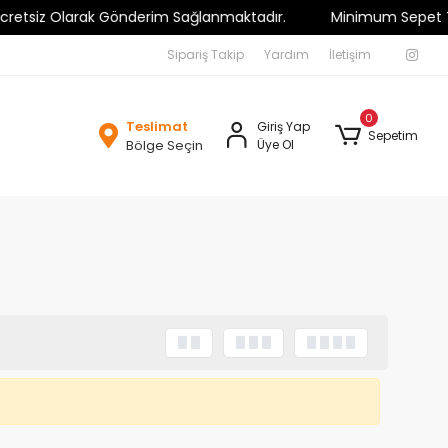
tsiz Olarak Gönderim Sağlanmaktadır.
Minimum Sepet Tutarı 
Sipariş Takip
Yardım
İletişim
0
Teslimat
Giriş Yap
Sepetim
Bölge Seçin
Üye Ol