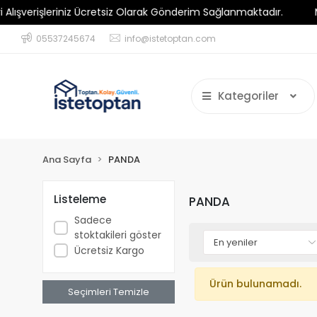
erişleriniz Ücretsiz Olarak Gönderim Sağlanmaktadır.
Minim
05537245674
info@istetoptan.com
Kategoriler
Ana Sayfa
PANDA
Listeleme
PANDA
Sadece
stoktakileri göster
Ücretsiz Kargo
Ürün bulunamadı.
Seçimleri Temizle