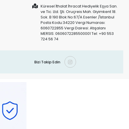
Küresel İthalat İhracat Hediyelik Eşya San.
ve Tic. Ltd. Şti. Oruçreis Mah. Giyimkent 18.
Sok. B 190 Blok No:67/A Esenler /İstanbul
Posta Kodu:34220 Vergi Numarası:
6060722855 Vergi Dairesi: Atışalanı
MERSIS: 0606072285500001 Tel: +90 553
724 56 74
Bizi Takip Edin