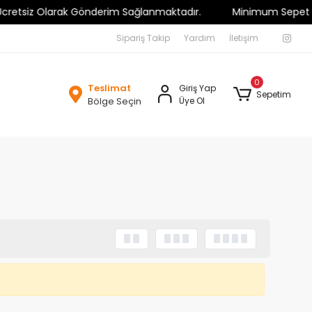
etsiz Olarak Gönderim Sağlanmaktadır.
Minimum Sepet Tutarı 
Sipariş Takip
Yardım
İletişim
0
Teslimat
Giriş Yap
Sepetim
Bölge Seçin
Üye Ol