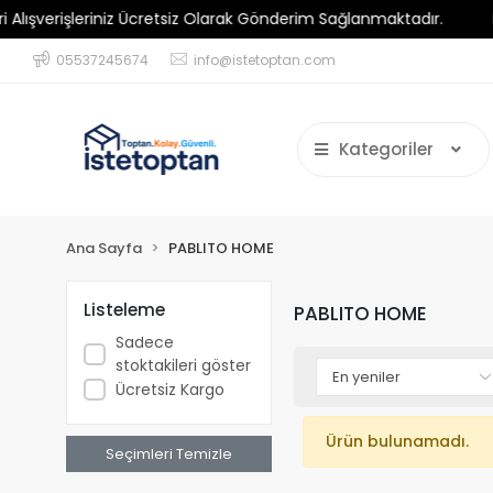
verişleriniz Ücretsiz Olarak Gönderim Sağlanmaktadır.
Minim
05537245674
info@istetoptan.com
Kategoriler
Ana Sayfa
PABLITO HOME
Listeleme
PABLITO HOME
Sadece
stoktakileri göster
Ücretsiz Kargo
Ürün bulunamadı.
Seçimleri Temizle