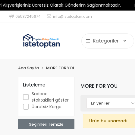
verişleriniz Ücretsiz Olarak Gönderim Sağlanmaktadır.
Minim
05537245674
info@istetoptan.com
Kategoriler
Ana Sayfa
MORE FOR YOU
Listeleme
MORE FOR YOU
Sadece
stoktakileri göster
Ücretsiz Kargo
Ürün bulunamadı.
Seçimleri Temizle