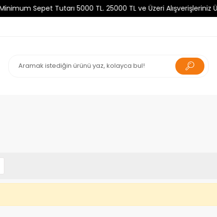
um Sepet Tutarı 5000 TL. 25000 TL ve Üzeri Alışverişleriniz Ücre