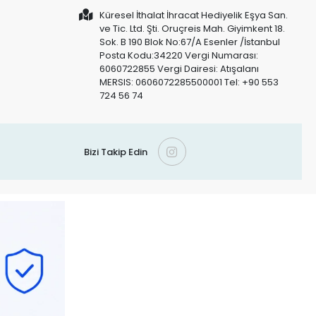
Küresel İthalat İhracat Hediyelik Eşya San.
ve Tic. Ltd. Şti. Oruçreis Mah. Giyimkent 18.
Sok. B 190 Blok No:67/A Esenler /İstanbul
Posta Kodu:34220 Vergi Numarası:
6060722855 Vergi Dairesi: Atışalanı
MERSIS: 0606072285500001 Tel: +90 553
724 56 74
Bizi Takip Edin