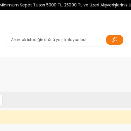
um Sepet Tutarı 5000 TL. 25000 TL ve Üzeri Alışverişleriniz Ücre