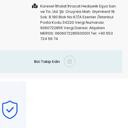
Küresel İthalat İhracat Hediyelik Eşya San.
ve Tic. Ltd. Şti. Oruçreis Mah. Giyimkent 18.
Sok. B 190 Blok No:67/A Esenler /İstanbul
Posta Kodu:34220 Vergi Numarası:
6060722855 Vergi Dairesi: Atışalanı
MERSIS: 0606072285500001 Tel: +90 553
724 56 74
Bizi Takip Edin