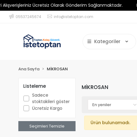
verişleriniz Ücretsiz Olarak Gönderim Sağlanmaktadır.
Minim
05537245674
info@istetoptan.com
Kategoriler
Ana Sayfa
MİKROSAN
Listeleme
MİKROSAN
Sadece
stoktakileri göster
Ücretsiz Kargo
Ürün bulunamadı.
Seçimleri Temizle