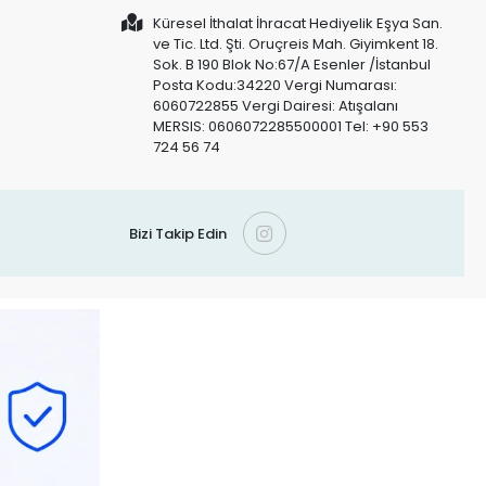
Küresel İthalat İhracat Hediyelik Eşya San.
ve Tic. Ltd. Şti. Oruçreis Mah. Giyimkent 18.
Sok. B 190 Blok No:67/A Esenler /İstanbul
Posta Kodu:34220 Vergi Numarası:
6060722855 Vergi Dairesi: Atışalanı
MERSIS: 0606072285500001 Tel: +90 553
724 56 74
Bizi Takip Edin