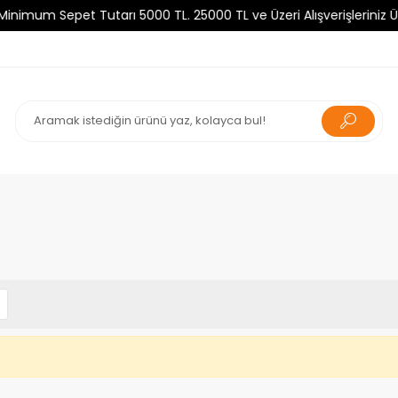
um Sepet Tutarı 5000 TL. 25000 TL ve Üzeri Alışverişleriniz Ücre