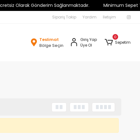
tsiz Olarak Gönderim Sağlanmaktadır.
Minimum Sepet Tutarı 
Sipariş Takip
Yardım
İletişim
0
Teslimat
Giriş Yap
Sepetim
Bölge Seçin
Üye Ol