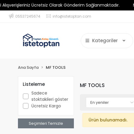
erişleriniz Ücretsiz Olarak Gönderim Sağlanmaktadır.
Minim
05537245674
info@istetoptan.com
Kategoriler
Ana Sayfa
MF TOOLS
Listeleme
MF TOOLS
Sadece
stoktakileri göster
Ücretsiz Kargo
Ürün bulunamadı.
Seçimleri Temizle