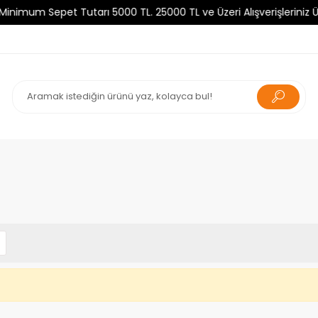
um Sepet Tutarı 5000 TL. 25000 TL ve Üzeri Alışverişleriniz Ücre