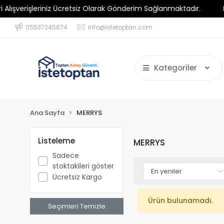
verişleriniz Ücretsiz Olarak Gönderim Sağlanmaktadır.
Minim
05537245674
info@istetoptan.com
Kategoriler
Ana Sayfa
MERRYS
Listeleme
MERRYS
Sadece
stoktakileri göster
Ücretsiz Kargo
Ürün bulunamadı.
Seçimleri Temizle