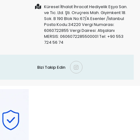
Küresel İthalat İhracat Hediyelik Eşya San.
ve Tic. Ltd. Şti. Oruçreis Mah. Giyimkent 18.
Sok. B 190 Blok No:67/A Esenler /İstanbul
Posta Kodu:34220 Vergi Numarası:
6060722855 Vergi Dairesi: Atışalanı
MERSIS: 0606072285500001 Tel: +90 553
724 56 74
Bizi Takip Edin