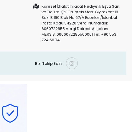
Küresel İthalat İhracat Hediyelik Eşya San.
ve Tic. Ltd. Şti. Oruçreis Mah. Giyimkent 18.
Sok. B 190 Blok No:67/A Esenler /İstanbul
Posta Kodu:34220 Vergi Numarası:
6060722855 Vergi Dairesi: Atışalanı
MERSIS: 0606072285500001 Tel: +90 553
724 56 74
Bizi Takip Edin