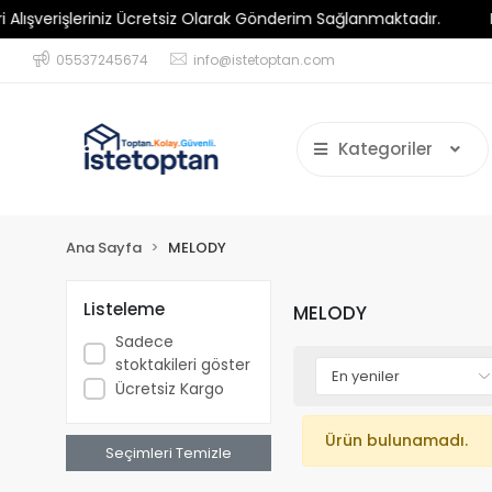
verişleriniz Ücretsiz Olarak Gönderim Sağlanmaktadır.
Minim
05537245674
info@istetoptan.com
Kategoriler
Ana Sayfa
MELODY
Listeleme
MELODY
Sadece
stoktakileri göster
Ücretsiz Kargo
Ürün bulunamadı.
Seçimleri Temizle