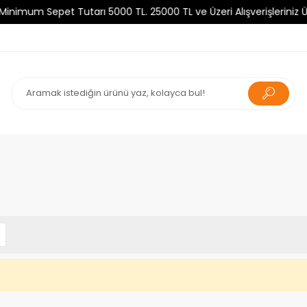
um Sepet Tutarı 5000 TL. 25000 TL ve Üzeri Alışverişleriniz Ücre