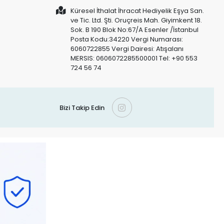
Küresel İthalat İhracat Hediyelik Eşya San.
ve Tic. Ltd. Şti. Oruçreis Mah. Giyimkent 18.
Sok. B 190 Blok No:67/A Esenler /İstanbul
Posta Kodu:34220 Vergi Numarası:
6060722855 Vergi Dairesi: Atışalanı
MERSIS: 0606072285500001 Tel: +90 553
724 56 74
Bizi Takip Edin