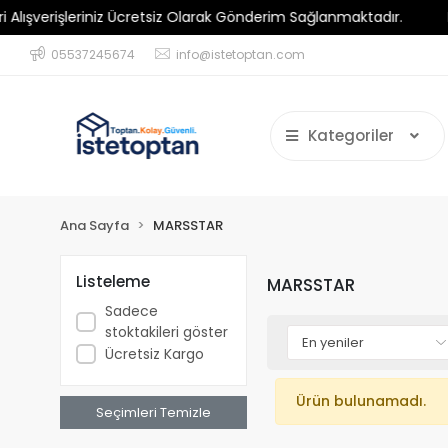
şverişleriniz Ücretsiz Olarak Gönderim Sağlanmaktadır.
Min
05537245674
info@istetoptan.com
Kategoriler
Ana Sayfa
MARSSTAR
Listeleme
MARSSTAR
Sadece
stoktakileri göster
Ücretsiz Kargo
Ürün bulunamadı.
Seçimleri Temizle