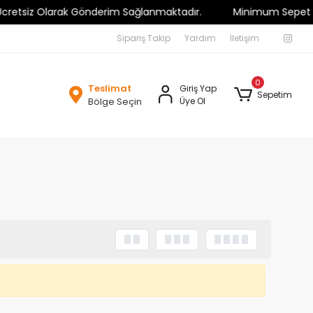
retsiz Olarak Gönderim Sağlanmaktadır.
Minimum Sepet Tutarı
Sipariş Takip
Yardım
İletişim
0
Teslimat
Giriş Yap
Sepetim
Bölge Seçin
Üye Ol