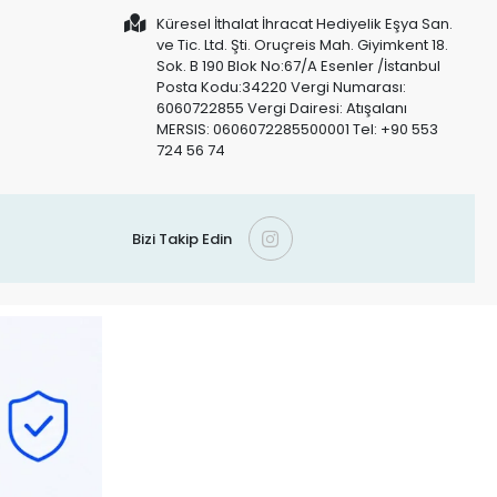
Küresel İthalat İhracat Hediyelik Eşya San.
ve Tic. Ltd. Şti. Oruçreis Mah. Giyimkent 18.
Sok. B 190 Blok No:67/A Esenler /İstanbul
Posta Kodu:34220 Vergi Numarası:
6060722855 Vergi Dairesi: Atışalanı
MERSIS: 0606072285500001 Tel: +90 553
724 56 74
Bizi Takip Edin