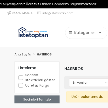
verişleriniz Ücretsiz Olarak Gönderim Sağlanmaktadır.
Minim
05537245674
info@istetoptan.com
Kategoriler
Ana Sayfa
HASBROS
Listeleme
HASBROS
Sadece
stoktakileri göster
Ücretsiz Kargo
Ürün bulunamadı.
Seçimleri Temizle