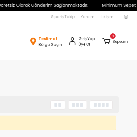
etsiz Olarak Gönderim Sağlanmaktadır.
Minimum Sepet Tutarı 
Sipariş Takip
Yardım
İletişim
0
Teslimat
Giriş Yap
Sepetim
Bölge Seçin
Üye Ol