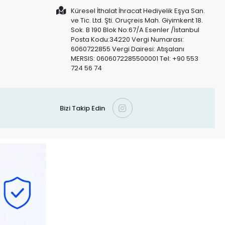
Küresel İthalat İhracat Hediyelik Eşya San.
ve Tic. Ltd. Şti. Oruçreis Mah. Giyimkent 18.
Sok. B 190 Blok No:67/A Esenler /İstanbul
Posta Kodu:34220 Vergi Numarası:
6060722855 Vergi Dairesi: Atışalanı
MERSIS: 0606072285500001 Tel: +90 553
724 56 74
Bizi Takip Edin