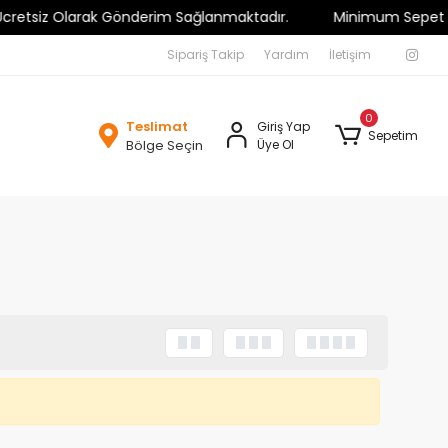
etsiz Olarak Gönderim Sağlanmaktadır.
Minimum Sepet Tutarı 
Sipariş Takip
Yardım
İletişim
0
Teslimat
Giriş Yap
Sepetim
Bölge Seçin
Üye Ol