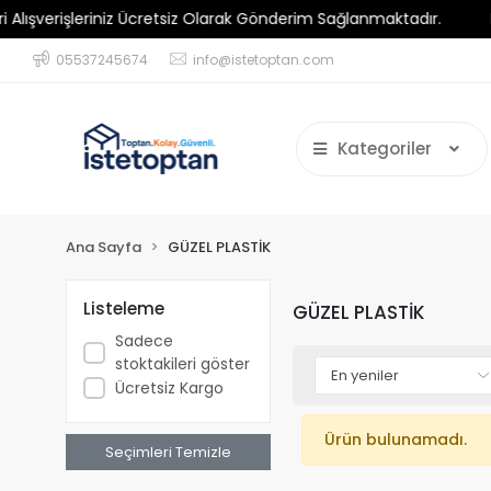
verişleriniz Ücretsiz Olarak Gönderim Sağlanmaktadır.
Minim
05537245674
info@istetoptan.com
Kategoriler
Ana Sayfa
GÜZEL PLASTİK
Listeleme
GÜZEL PLASTİK
Sadece
stoktakileri göster
Ücretsiz Kargo
Ürün bulunamadı.
Seçimleri Temizle