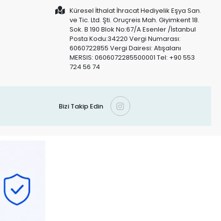
Küresel İthalat İhracat Hediyelik Eşya San.
ve Tic. Ltd. Şti. Oruçreis Mah. Giyimkent 18.
Sok. B 190 Blok No:67/A Esenler /İstanbul
Posta Kodu:34220 Vergi Numarası:
6060722855 Vergi Dairesi: Atışalanı
MERSIS: 0606072285500001 Tel: +90 553
724 56 74
Bizi Takip Edin