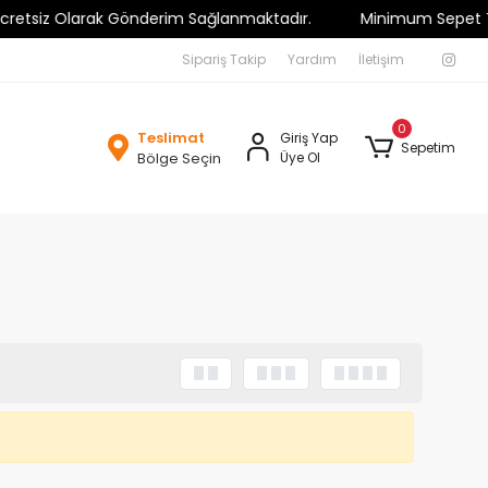
tsiz Olarak Gönderim Sağlanmaktadır.
Minimum Sepet Tutarı 
Sipariş Takip
Yardım
İletişim
0
Teslimat
Giriş Yap
Sepetim
Bölge Seçin
Üye Ol