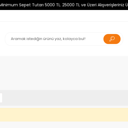
um Sepet Tutarı 5000 TL. 25000 TL ve Üzeri Alışverişleriniz Ücre