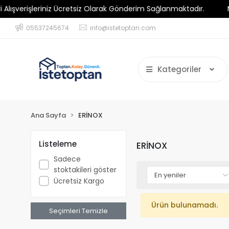
erişleriniz Ücretsiz Olarak Gönderim Sağlanmaktadır.
Minim
05537245674
info@istetoptan.com
Kategoriler
Ana Sayfa
ERİNOX
Listeleme
ERİNOX
Sadece
stoktakileri göster
Ücretsiz Kargo
Ürün bulunamadı.
Seçimleri Temizle