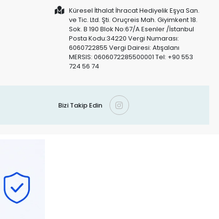
Küresel İthalat İhracat Hediyelik Eşya San.
ve Tic. Ltd. Şti. Oruçreis Mah. Giyimkent 18.
Sok. B 190 Blok No:67/A Esenler /İstanbul
Posta Kodu:34220 Vergi Numarası:
6060722855 Vergi Dairesi: Atışalanı
MERSIS: 0606072285500001 Tel: +90 553
724 56 74
Bizi Takip Edin