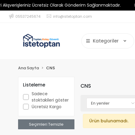
verişleriniz Ücretsiz Olarak Gönderim Sağlanmaktadır.
Minim
05537245674
info@istetoptan.com
Kategoriler
Ana Sayfa
CNS
Listeleme
CNS
Sadece
stoktakileri göster
Ücretsiz Kargo
Ürün bulunamadı.
Seçimleri Temizle