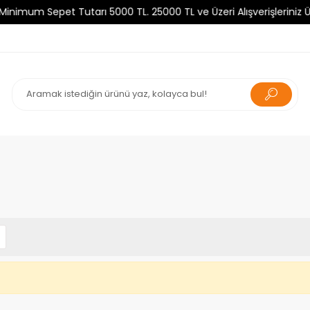
um Sepet Tutarı 5000 TL. 25000 TL ve Üzeri Alışverişleriniz Ücre