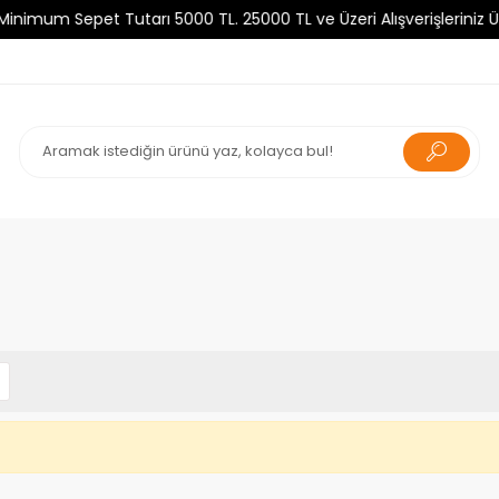
um Sepet Tutarı 5000 TL. 25000 TL ve Üzeri Alışverişleriniz Ücre