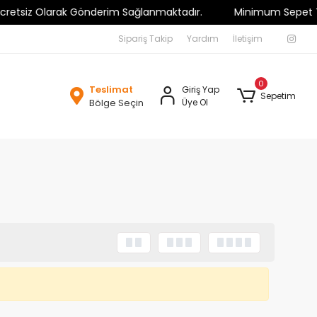
tsiz Olarak Gönderim Sağlanmaktadır.
Minimum Sepet Tutarı 
Sipariş Takip
Yardım
İletişim
0
Teslimat
Giriş Yap
Sepetim
Bölge Seçin
Üye Ol