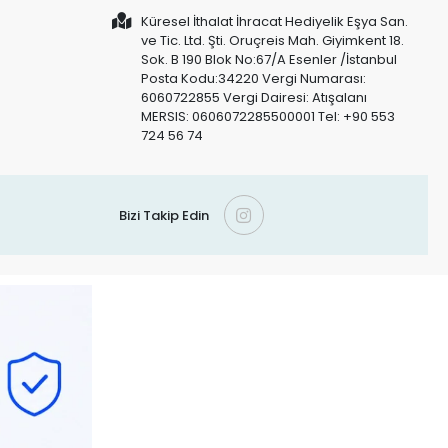
Küresel İthalat İhracat Hediyelik Eşya San.
ve Tic. Ltd. Şti. Oruçreis Mah. Giyimkent 18.
Sok. B 190 Blok No:67/A Esenler /İstanbul
Posta Kodu:34220 Vergi Numarası:
6060722855 Vergi Dairesi: Atışalanı
MERSIS: 0606072285500001 Tel: +90 553
724 56 74
Bizi Takip Edin