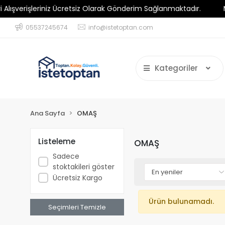
erişleriniz Ücretsiz Olarak Gönderim Sağlanmaktadır.
Minim
05537245674
info@istetoptan.com
Kategoriler
Ana Sayfa
OMAŞ
Listeleme
OMAŞ
Sadece
stoktakileri göster
Ücretsiz Kargo
Ürün bulunamadı.
Seçimleri Temizle